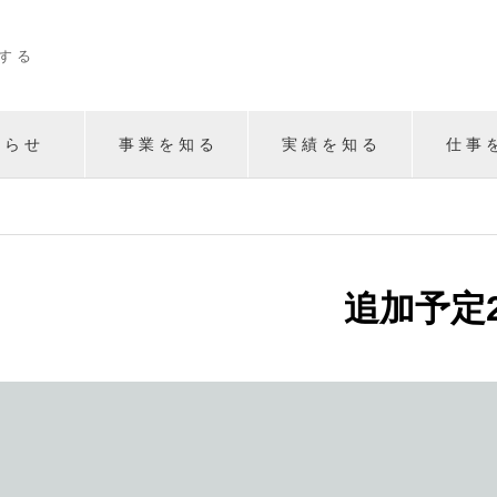
 す る
 ら せ
事 業 を 知 る
実 績 を 知 る
仕 事 
追加予定2