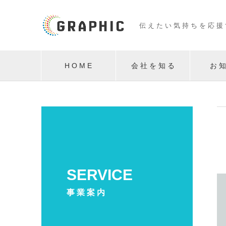
伝 え た い 気 持 ち を 応 援
H O M E
会 社 を 知 る
お 知
SERVICE
事 業 案 内