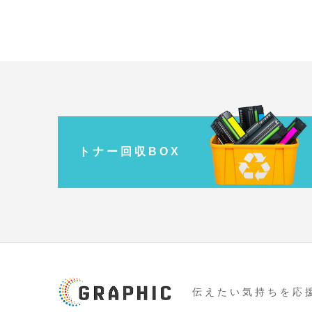
ト ナ ー 回 収 B O X
伝 え た い 気 持 ち を 応 