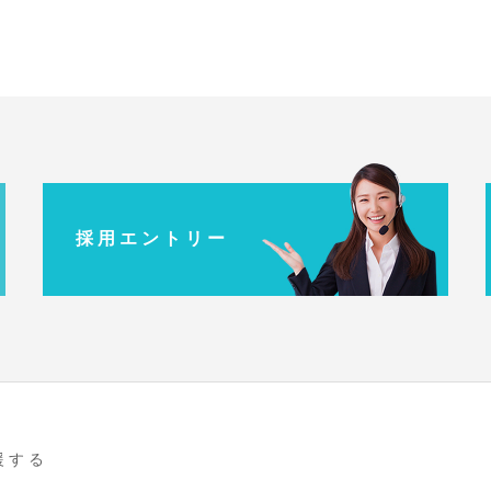
採 用 エ ン ト リ ー
援 す る