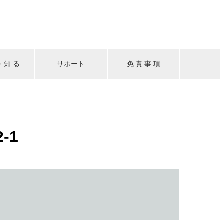
を 知 る
サポート
免 責 事 項
-1