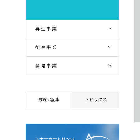
再 生 事 業
衛 生 事 業
開 発 事 業
最近の記事
トピックス
トナーカートリッジ