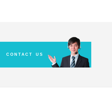
C O N T A C T U S