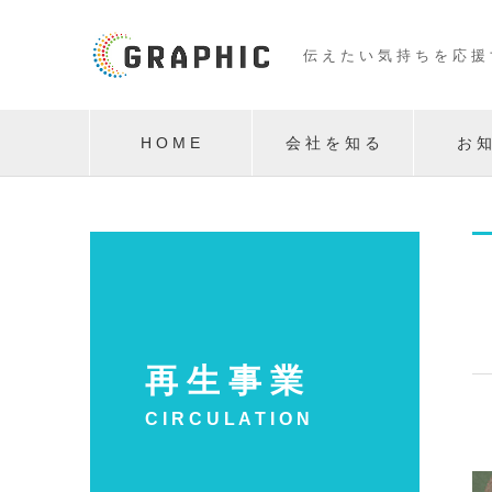
伝 え た い 気 持 ち を 応 援
H O M E
会 社 を 知 る
お 知
再 生 事 業
C I R C U L A T I O N