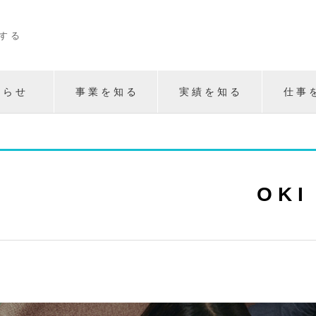
 す る
 ら せ
事 業 を 知 る
実 績 を 知 る
仕 事 
O K I