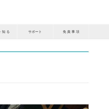
を 知 る
サポート
免 責 事 項