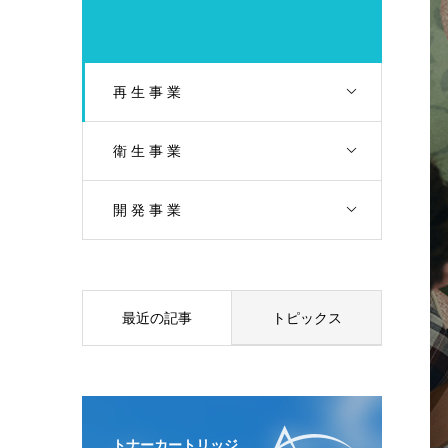
再 生 事 業
衛 生 事 業
開 発 事 業
最近の記事
トピックス
トナーカートリッジ