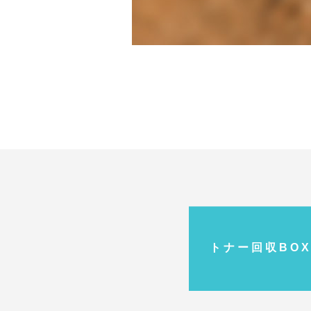
ト ナ ー 回 収 B O X