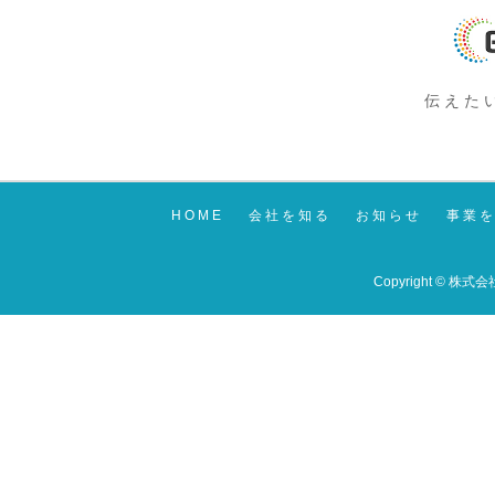
伝 え た 
H O M E
会 社 を 知 る
お 知 ら せ
事 業 を
Copyright © 株式会