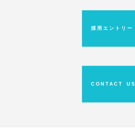
採 用 エ ン ト リ ー
C O N T A C T U S